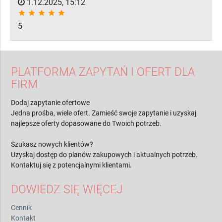
1.12.2025, 15:12
star
star
star
star
star
5
PLATFORMA ZAPYTAŃ I OFERT DLA
FIRM
Dodaj zapytanie ofertowe
Jedna prośba, wiele ofert. Zamieść swoje zapytanie i uzyskaj
najlepsze oferty dopasowane do Twoich potrzeb.
Szukasz nowych klientów?
Uzyskaj dostęp do planów zakupowych i aktualnych potrzeb.
Kontaktuj się z potencjalnymi klientami.
DOWIEDZ SIĘ WIĘCEJ
Cennik
Kontakt