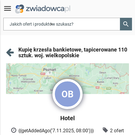
menu
search
▾
Kupię krzesła bankietowe, tapicerowane 110
sztuk. woj. wielkopolskie
OB
Hotel
{{getAddedAgo('7.11.2025, 08:00')}}
2 ofert