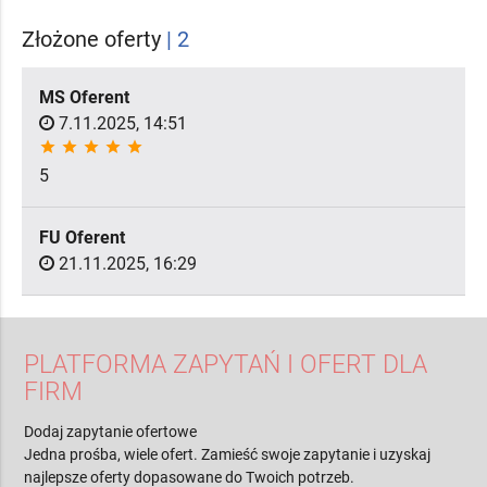
Złożone oferty
| 2
MS Oferent
7.11.2025, 14:51
star
star
star
star
star
5
FU Oferent
21.11.2025, 16:29
PLATFORMA ZAPYTAŃ I OFERT DLA
FIRM
Dodaj zapytanie ofertowe
Jedna prośba, wiele ofert. Zamieść swoje zapytanie i uzyskaj
najlepsze oferty dopasowane do Twoich potrzeb.