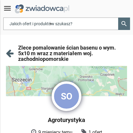
menu
search
▾
Zlece pomalowanie ścian basenu o wym.
5x10 m wraz z materiałem woj.
zachodniopomorskie
SO
Agroturystyka
9 miesięcy temu
1 ofert