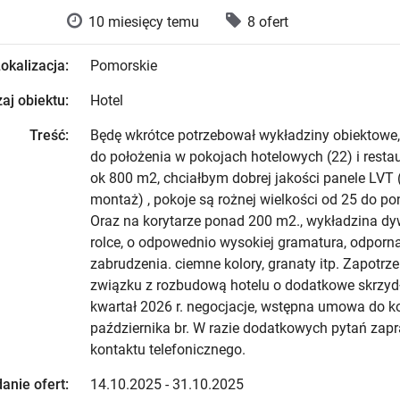
10 miesięcy temu
8 ofert
okalizacja:
Pomorskie
aj obiektu:
Hotel
Treść:
Będę wkrótce potrzebował wykładziny obiektowe,
do położenia w pokojach hotelowych (22) i restau
ok 800 m2, chciałbym dobrej jakości panele LVT 
montaż) , pokoje są rożnej wielkości od 25 do p
Oraz na korytarze ponad 200 m2., wykładzina d
rolce, o odpowednio wysokiej gramatura, odporna 
zabrudzenia. ciemne kolory, granaty itp. Zapotr
związku z rozbudową hotelu o dodatkowe skrzydł
kwartał 2026 r. negocjacje, wstępna umowa do k
października br. W razie dodatkowych pytań zap
kontaktu telefonicznego.
anie ofert:
14.10.2025 - 31.10.2025