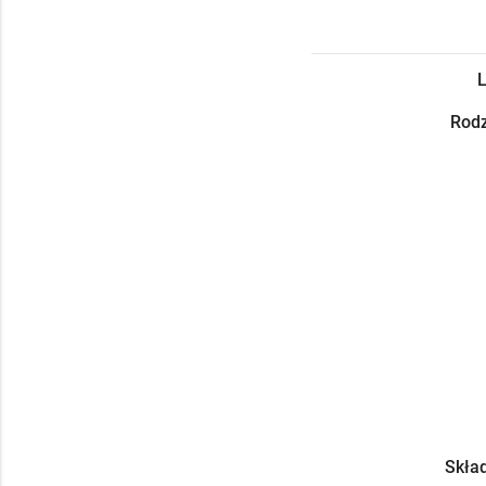
L
Rodz
Skład