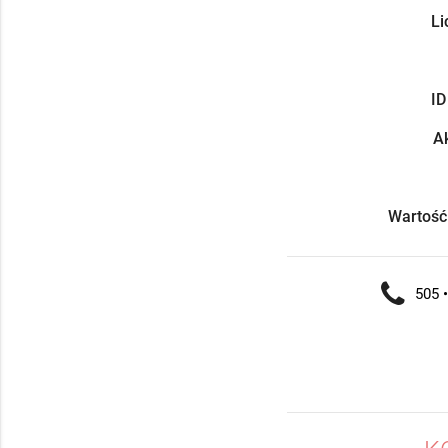
Li
ID
Ak
Wartość
505 •