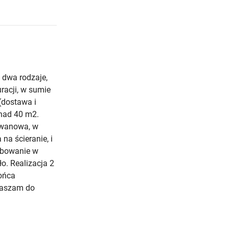
 dwa rodzaje,
racji, w sumie
(dostawa i
onad 40 m2.
ywanowa, w
na ścieranie, i
zebowanie w
o. Realizacja 2
ońca
raszam do