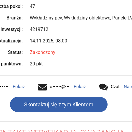
czba pokoi:
47
Branża:
Wykładziny pcv, Wykładziny obiektowe, Panele L
 inwestycji:
4219712
tualizacja:
14.11.2025, 08:00
Status:
Zakończony
 punktowa:
20 pkt
•• •••
Pokaż
o••••••@•••
Pokaż
Czat
Nap
Skontaktuj się z tym Klientem