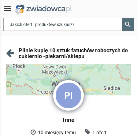
menu
search
▾
Pilnie kupię 10 sztuk fatuchów roboczych do
cukiernio -piekarni/sklepu
PI
Inne
10 miesięcy temu
1 ofert