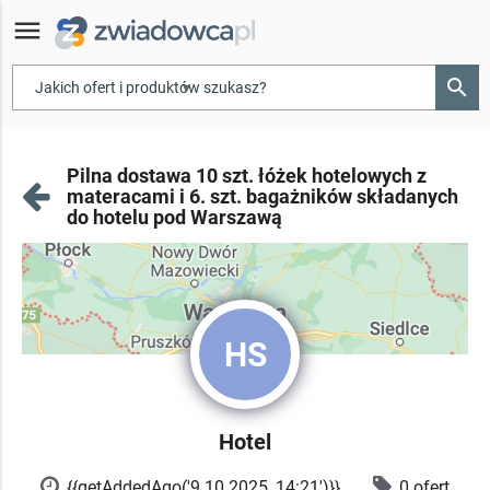
menu
search
▾
Pilna dostawa 10 szt. łóżek hotelowych z
materacami i 6. szt. bagażników składanych
do hotelu pod Warszawą
HS
Hotel
{{getAddedAgo('9.10.2025, 14:21')}}
0 ofert