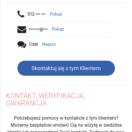
512 ••• •••
Pokaż
r••••••@•••
Pokaż
Czat
Napisz
Skontaktuj się z tym Klientem
KONTAKT, WERYFIKACJA,
GWARANCJA
Potrzebujesz pomocy w kontakcie z tym klientem?
Możemy bezpłatnie umówić Cię na wizytę w siedzibie