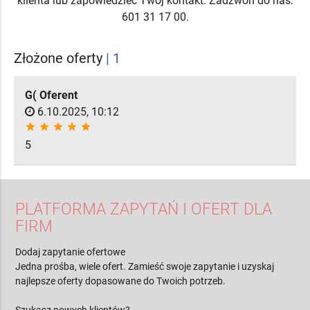
klienta lub zapowiedzieć Twój kontakt. Zadzwoń do nas:
601 31 17 00.
Złożone oferty
| 1
G( Oferent
6.10.2025, 10:12
star
star
star
star
star
5
PLATFORMA ZAPYTAŃ I OFERT DLA
FIRM
Dodaj zapytanie ofertowe
Jedna prośba, wiele ofert. Zamieść swoje zapytanie i uzyskaj
najlepsze oferty dopasowane do Twoich potrzeb.