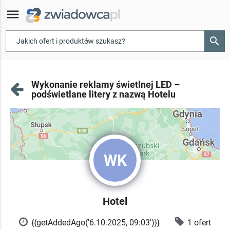
menu
search
▾
Wykonanie reklamy świetlnej LED –
podświetlane litery z nazwą Hotelu
WK
Hotel
{{getAddedAgo('6.10.2025, 09:03')}}
1 ofert