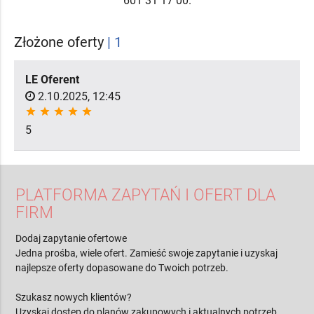
601 31 17 00.
Złożone oferty
| 1
LE Oferent
2.10.2025, 12:45
star
star
star
star
star
5
PLATFORMA ZAPYTAŃ I OFERT DLA
FIRM
Dodaj zapytanie ofertowe
Jedna prośba, wiele ofert. Zamieść swoje zapytanie i uzyskaj
najlepsze oferty dopasowane do Twoich potrzeb.
Szukasz nowych klientów?
Uzyskaj dostęp do planów zakupowych i aktualnych potrzeb.