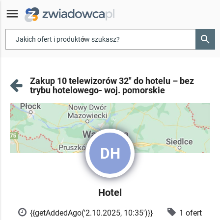
menu
search
▾
Zakup 10 telewizorów 32" do hotelu – bez
trybu hotelowego- woj. pomorskie
DH
Hotel
{{getAddedAgo('2.10.2025, 10:35')}}
1 ofert