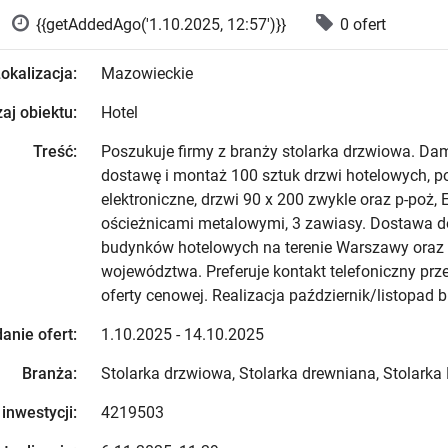
{{getAddedAgo('1.10.2025, 12:57')}}
0 ofert
okalizacja:
Mazowieckie
aj obiektu:
Hotel
Treść:
Poszukuje firmy z branży stolarka drzwiowa. Dam
dostawę i montaż 100 sztuk drzwi hotelowych, p
elektroniczne, drzwi 90 x 200 zwykle oraz p-poż, E
ościeżnicami metalowymi, 3 zawiasy. Dostawa do
budynków hotelowych na terenie Warszawy oraz 
województwa. Preferuje kontakt telefoniczny pr
oferty cenowej. Realizacja październik/listopad br
anie ofert:
1.10.2025 - 14.10.2025
Branża:
Stolarka drzwiowa, Stolarka drewniana, Stolarka
 inwestycji:
4219503