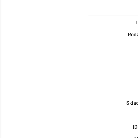
L
Rodz
Skład
ID