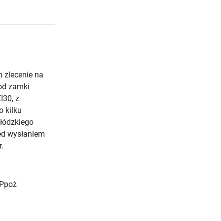
 zlecenie na
od zamki
I30, z
 kilku
łódzkiego
zed wysłaniem
.
 Ppoż