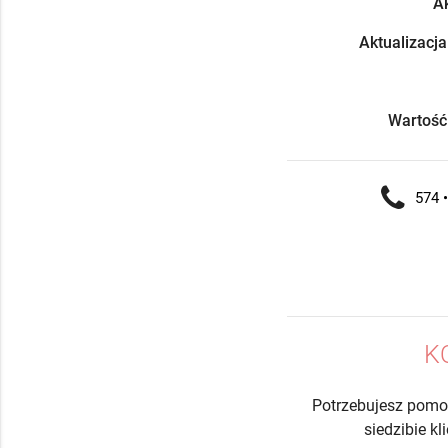
Ak
Aktualizacja
Wartość
574 •
K
Potrzebujesz pomo
siedzibie k