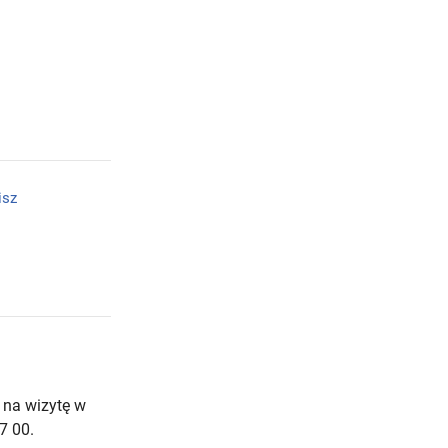
isz
 na wizytę w
7 00.