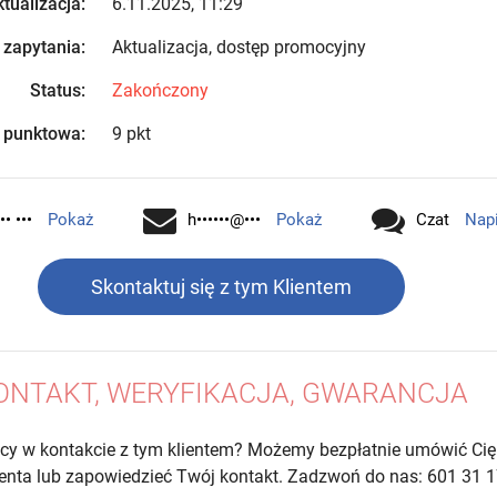
tualizacja:
6.11.2025, 11:29
 zapytania:
Aktualizacja, dostęp promocyjny
Status:
Zakończony
 punktowa:
9 pkt
•• •••
Pokaż
h••••••@•••
Pokaż
Czat
Nap
Skontaktuj się z tym Klientem
ONTAKT, WERYFIKACJA, GWARANCJA
cy w kontakcie z tym klientem? Możemy bezpłatnie umówić Cię
lienta lub zapowiedzieć Twój kontakt. Zadzwoń do nas: 601 31 1