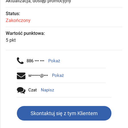
Aktualizacja, dostęp promocyjny
Status:
Zakończony
Wartość punktowa:
5 pkt
886 ••• •••
Pokaż
w••••••@•••
Pokaż
Czat
Napisz
Skontaktuj się z tym Klientem