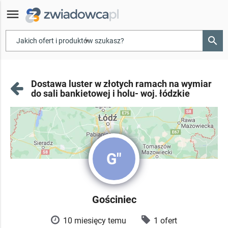
menu
search
▾
Dostawa luster w złotych ramach na wymiar
do sali bankietowej i holu- woj. łódzkie
G"
Gościniec
10 miesięcy temu
1 ofert