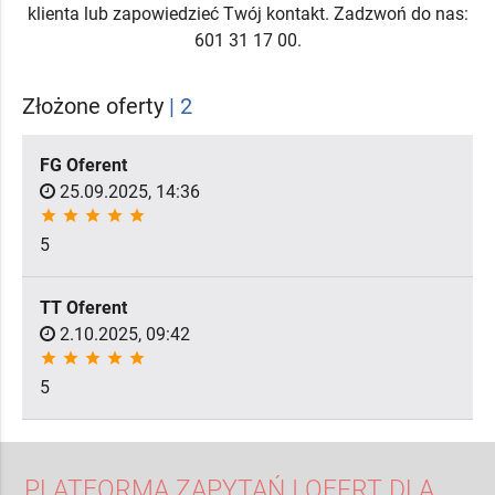
klienta lub zapowiedzieć Twój kontakt. Zadzwoń do nas:
601 31 17 00.
Złożone oferty
| 2
FG Oferent
25.09.2025, 14:36
star
star
star
star
star
5
TT Oferent
2.10.2025, 09:42
star
star
star
star
star
5
PLATFORMA ZAPYTAŃ I OFERT DLA