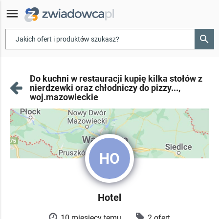
menu
search
▾
Do kuchni w restauracji kupię kilka stołów z
nierdzewki oraz chłodniczy do pizzy...,
woj.mazowieckie
HO
Hotel
10 miesięcy temu
2 ofert