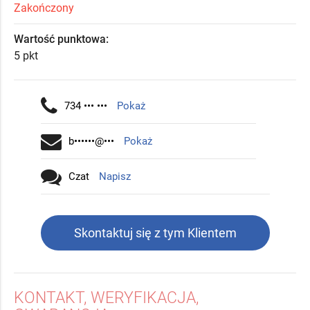
Zakończony
Wartość punktowa:
5 pkt
734 ••• •••
Pokaż
b••••••@•••
Pokaż
Czat
Napisz
Skontaktuj się z tym Klientem
KONTAKT, WERYFIKACJA,