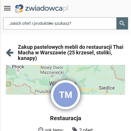
menu
search
▾
Zakup pastelowych mebli do restauracji Thai
Macha w Warszawie (25 krzeseł, stoliki,
kanapy)
TM
Restauracja
rok temu
2 ofert