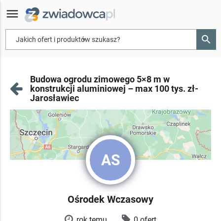
menu
search
▾
Budowa ogrodu zimowego 5×8 m w
konstrukcji aluminiowej – max 100 tys. zł-
Jarosławiec
AS
Ośrodek Wczasowy
rok temu
0 ofert