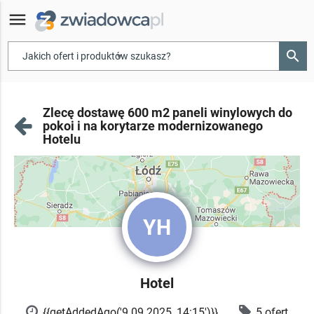
menu
search
▾
Zlecę dostawę 600 m2 paneli winylowych do
pokoi i na korytarze modernizowanego
Hotelu
YH
Hotel
{{getAddedAgo('9.09.2025, 14:15')}}
5 ofert