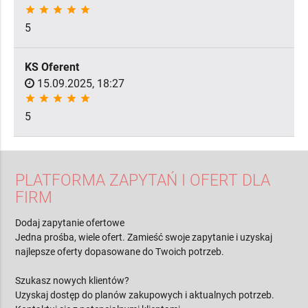
star
star
star
star
star
5
KS Oferent
15.09.2025, 18:27
star
star
star
star
star
5
PLATFORMA ZAPYTAŃ I OFERT DLA
FIRM
Dodaj zapytanie ofertowe
Jedna prośba, wiele ofert. Zamieść swoje zapytanie i uzyskaj
najlepsze oferty dopasowane do Twoich potrzeb.
Szukasz nowych klientów?
Uzyskaj dostęp do planów zakupowych i aktualnych potrzeb.