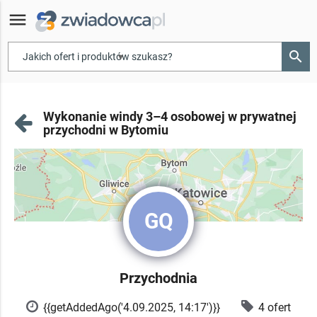
menu
search
▾
Wykonanie windy 3–4 osobowej w prywatnej
przychodni w Bytomiu
GQ
Przychodnia
{{getAddedAgo('4.09.2025, 14:17')}}
4 ofert