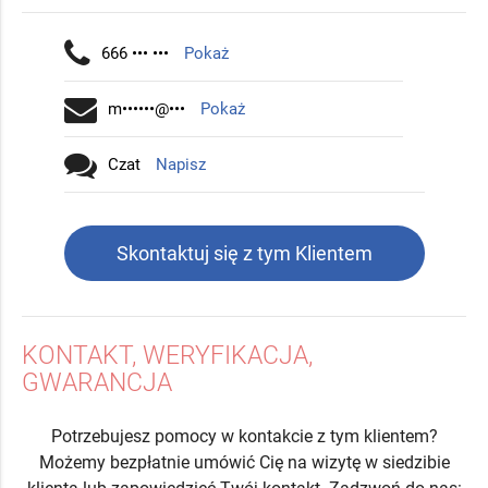
666 ••• •••
Pokaż
m••••••@•••
Pokaż
Czat
Napisz
Skontaktuj się z tym Klientem
KONTAKT, WERYFIKACJA,
GWARANCJA
Potrzebujesz pomocy w kontakcie z tym klientem?
Możemy bezpłatnie umówić Cię na wizytę w siedzibie