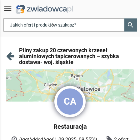
menu
search
▾
Pilny zakup 20 czerwonych krzeseł
aluminiowych tapicerowanych – szybka
dostawa- woj. śląskie
CA
Restauracja
{{getAddedAgo('1.09.2025, 09:55')}}
2 ofert