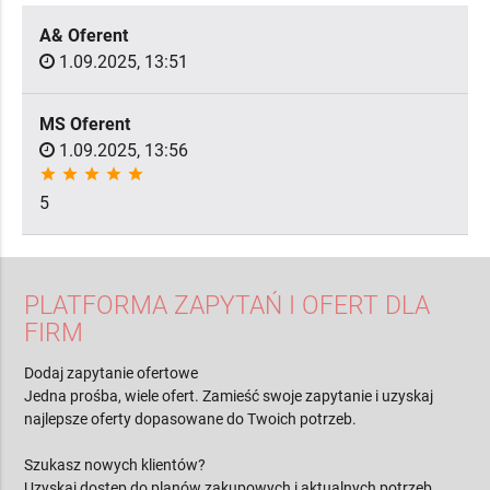
A& Oferent
1.09.2025, 13:51
MS Oferent
1.09.2025, 13:56
star
star
star
star
star
5
PLATFORMA ZAPYTAŃ I OFERT DLA
FIRM
Dodaj zapytanie ofertowe
Jedna prośba, wiele ofert. Zamieść swoje zapytanie i uzyskaj
najlepsze oferty dopasowane do Twoich potrzeb.
Szukasz nowych klientów?
Uzyskaj dostęp do planów zakupowych i aktualnych potrzeb.