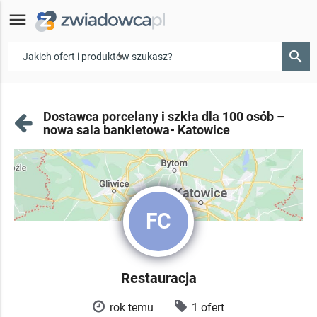
menu
search
▾
Dostawca porcelany i szkła dla 100 osób –
nowa sala bankietowa- Katowice
FC
Restauracja
rok temu
1 ofert