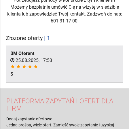
Potrzebujesz pomocy w kontakcie z tym klientem?
Możemy bezpłatnie umówić Cię na wizytę w siedzibie
klienta lub zapowiedzieć Twój kontakt. Zadzwoń do nas:
601 31 17 00.
Złożone oferty
| 1
BM Oferent
25.08.2025, 17:53
star
star
star
star
star
5
PLATFORMA ZAPYTAŃ I OFERT DLA
FIRM
Dodaj zapytanie ofertowe
Jedna prośba, wiele ofert. Zamieść swoje zapytanie i uzyskaj