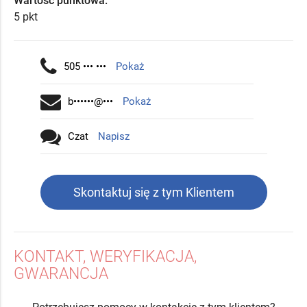
Wartość punktowa:
5 pkt
505 ••• •••
Pokaż
b••••••@•••
Pokaż
Czat
Napisz
Skontaktuj się z tym Klientem
KONTAKT, WERYFIKACJA,
GWARANCJA