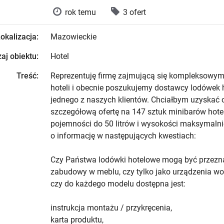
rok temu
3 ofert
okalizacja:
Mazowieckie
aj obiektu:
Hotel
Treść:
Reprezentuję firmę zajmującą się kompleksow
hoteli i obecnie poszukujemy dostawcy lodówek 
jednego z naszych klientów. Chciałbym uzyskać
szczegółową ofertę na 147 sztuk minibarów hot
pojemności do 50 litrów i wysokości maksymalni
o informację w następujących kwestiach:
Czy Państwa lodówki hotelowe mogą być przezn
zabudowy w meblu, czy tylko jako urządzenia wol
czy do każdego modelu dostępna jest:
instrukcja montażu / przykręcenia,
karta produktu,