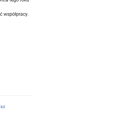
ść współpracy.
isz