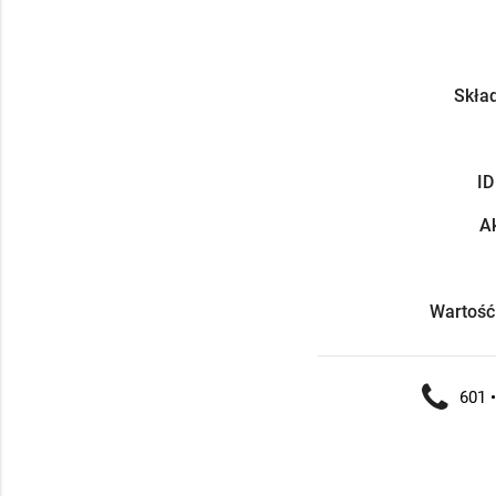
Skład
ID
Ak
Wartość
601 •