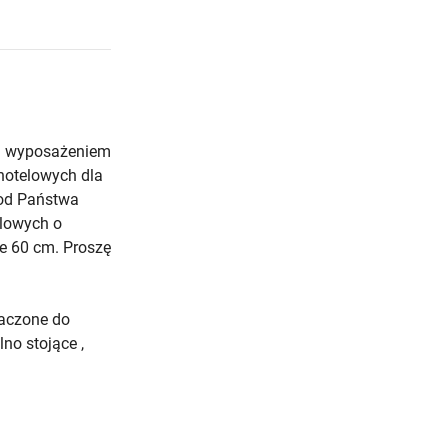
ym wyposażeniem
hotelowych dla
 od Państwa
elowych o
e 60 cm. Proszę
aczone do
no stojące ,