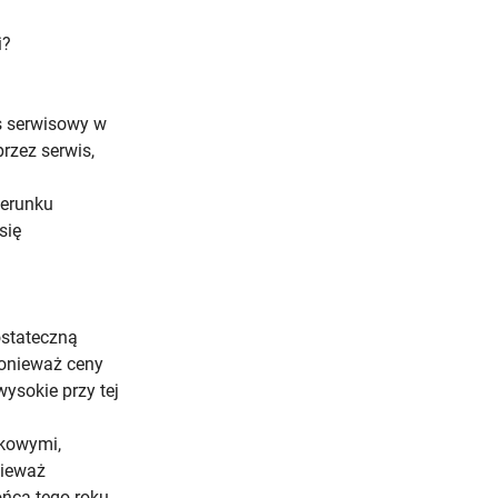
i?
es serwisowy w
rzez serwis,
ierunku
się
ostateczną
onieważ ceny
ysokie przy tej
tkowymi,
nieważ
ńca tego roku