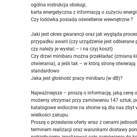
ogólna instrukcja obsługi,
karta energetyczna z informacją o zużyciu energi
Czy lodówka posiada oświetlenie wewnętrzne ?
Jaki jest okres gwarancji oraz jak wygląda proc
przypadku awarii (czy urządzenie jest odbierane p
czy należy je wysłać – i na czyj koszt)
Czy drzwi minibaru można przekładać (zmiana k
otwierania), a jeśli tak – w którą stronę otwierają 
standardowo
Jaka jest głośność pracy minibaru (w dB)?
Najważniejsze – proszę o informację, jaką cenę 
możemy otrzymać przy zamówieniu 147 sztuk, p
katalogowe widoczne na stronie są dla nas zbyt w
wielkości zakupu.
Proszę o przesłanie oferty wraz z cenami jednos
terminem realizacji oraz warunkami dostawy po
potrzebujemy zrealizować całe zamówienie do ko