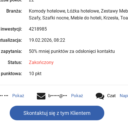
Branża:
Komody hotelowe, Łóżka hotelowe, Zestawy Mebl
Szafy, Szafki nocne, Meble do hoteli, Krzesła, Toa
 inwestycji:
4218985
tualizacja:
19.02.2026, 08:22
 zapytania:
50% mniej punktów za odsłonięci kontaktu
Status:
Zakończony
 punktowa:
10 pkt
•• •••
Pokaż
b••••••@•••
Pokaż
Czat
Nap
Skontaktuj się z tym Klientem