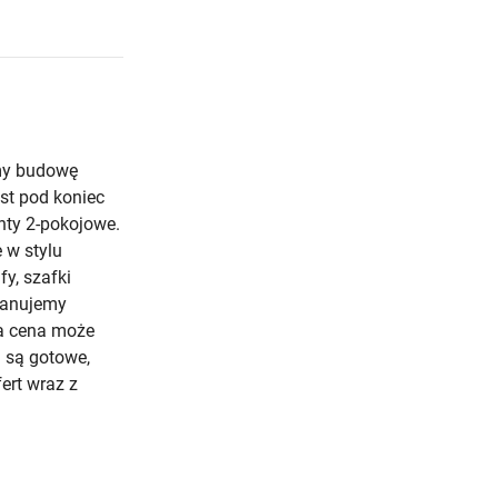
emy budowę
est pod koniec
nty 2-pokojowe.
 w stylu
y, szafki
planujemy
a cena może
i są gotowe,
ert wraz z