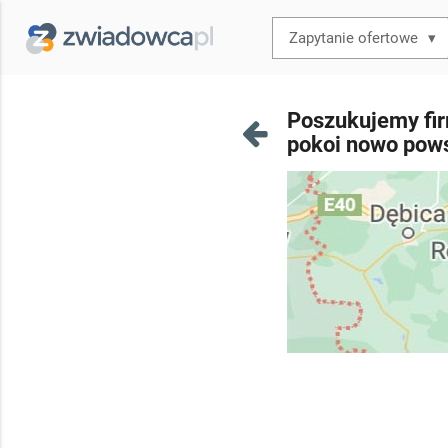
▾
Poszukujemy fir
pokoi nowo pows