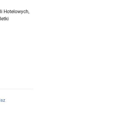
i Hotelowych,
letki
isz