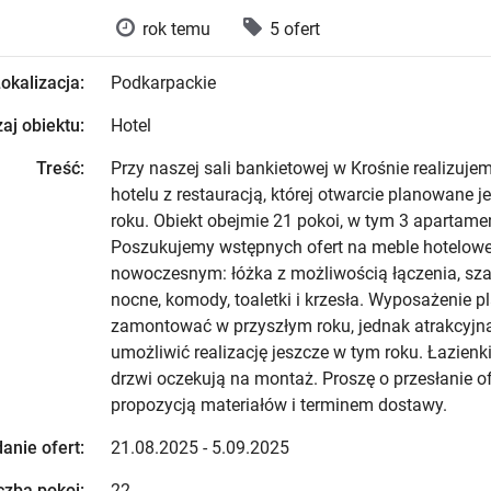
rok temu
5 ofert
okalizacja:
Podkarpackie
aj obiektu:
Hotel
Treść:
Przy naszej sali bankietowej w Krośnie realizuj
hotelu z restauracją, której otwarcie planowane j
roku. Obiekt obejmie 21 pokoi, w tym 3 apartame
Poszukujemy wstępnych ofert na meble hotelowe
nowoczesnym: łóżka z możliwością łączenia, szaf
nocne, komody, toaletki i krzesła. Wyposażenie 
zamontować w przyszłym roku, jednak atrakcyjn
umożliwić realizację jeszcze w tym roku. Łazienk
drzwi oczekują na montaż. Proszę o przesłanie of
propozycją materiałów i terminem dostawy.
anie ofert:
21.08.2025 - 5.09.2025
czba pokoi:
22