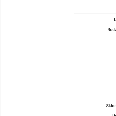
L
Rodz
Skład
Li