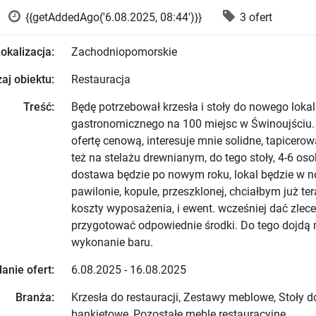
{{getAddedAgo('6.08.2025, 08:44')}}
3 ofert
okalizacja:
Zachodniopomorskie
aj obiektu:
Restauracja
Treść:
Będę potrzebował krzesła i stoły do nowego loka
gastronomicznego na 100 miejsc w Świnoujściu.
ofertę cenową, interesuje mnie solidne, tapicero
też na stelażu drewnianym, do tego stoły, 4-6 os
dostawa będzie po nowym roku, lokal będzie w
pawilonie, kopule, przeszklonej, chciałbym już te
koszty wyposażenia, i ewent. wcześniej dać zlece
przygotować odpowiednie środki. Do tego dojdą 
wykonanie baru.
anie ofert:
6.08.2025 - 16.08.2025
Branża:
Krzesła do restauracji, Zestawy meblowe, Stoły do
bankietowe, Pozostałe meble restauracyjne