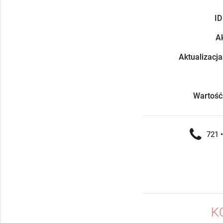
ID
Ak
Aktualizacja
Wartość
721 •
K