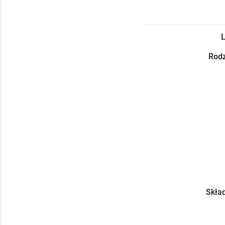
L
Rodz
Skład