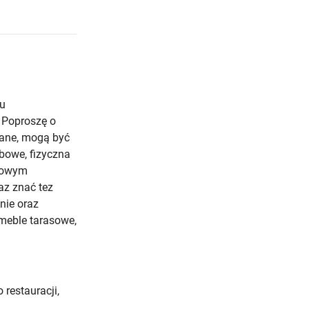
lu
 Poproszę o
wane, mogą być
obowe, fizyczna
 nowym
raz znać tez
nie oraz
meble tarasowe,
 restauracji,