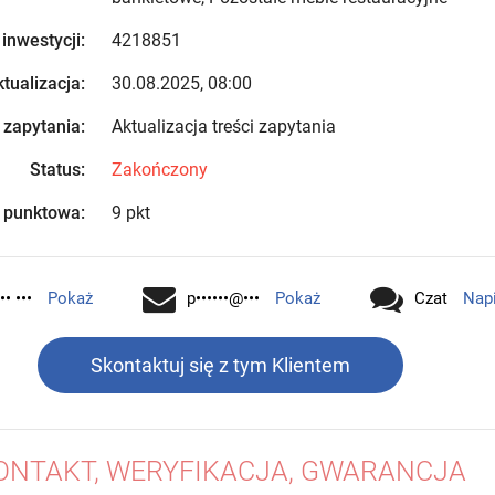
 inwestycji:
4218851
tualizacja:
30.08.2025, 08:00
 zapytania:
Aktualizacja treści zapytania
Status:
Zakończony
 punktowa:
9 pkt
•• •••
Pokaż
p••••••@•••
Pokaż
Czat
Nap
Skontaktuj się z tym Klientem
ONTAKT, WERYFIKACJA, GWARANCJA