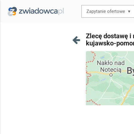
▾
Zlecę dostawę i
kujawsko-pomor