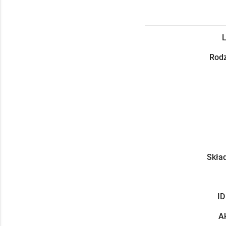
L
Rodz
Skład
ID
Ak