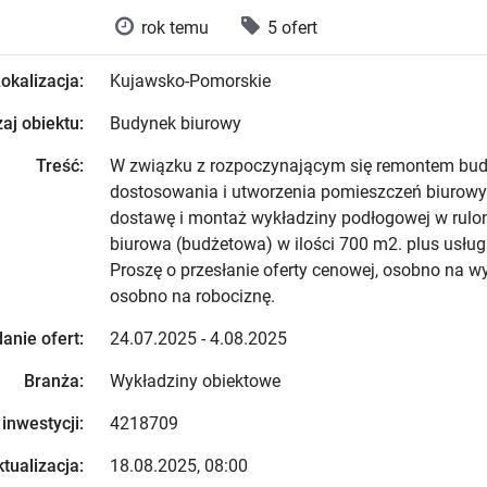
rok temu
5 ofert
okalizacja:
Kujawsko-Pomorskie
aj obiektu:
Budynek biurowy
Treść:
W związku z rozpoczynającym się remontem bud
dostosowania i utworzenia pomieszczeń biurowy
dostawę i montaż wykładziny podłogowej w rulo
biurowa (budżetowa) w ilości 700 m2. plus usług
Proszę o przesłanie oferty cenowej, osobno na wy
osobno na robociznę.
anie ofert:
24.07.2025 - 4.08.2025
Branża:
Wykładziny obiektowe
 inwestycji:
4218709
tualizacja:
18.08.2025, 08:00