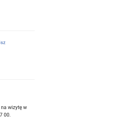
isz
 na wizytę w
7 00.