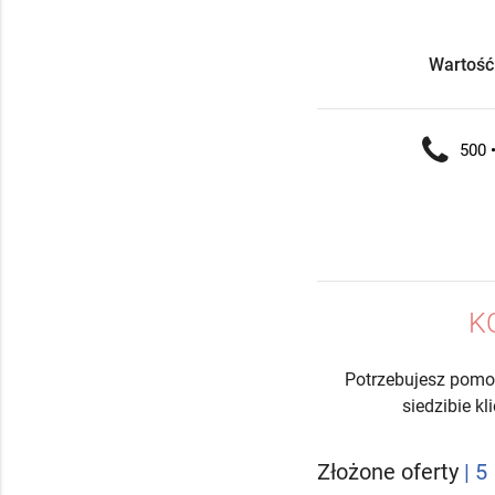
Wartość
500 •
K
Potrzebujesz pomo
siedzibie k
Złożone oferty
| 5