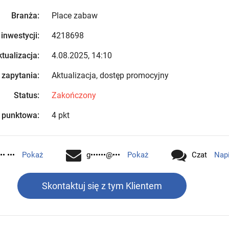
Branża:
Place zabaw
 inwestycji:
4218698
tualizacja:
4.08.2025, 14:10
 zapytania:
Aktualizacja, dostęp promocyjny
Status:
Zakończony
 punktowa:
4 pkt
•• •••
Pokaż
g••••••@•••
Pokaż
Czat
Nap
Skontaktuj się z tym Klientem