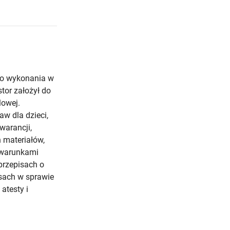
do wykonania w
tor założył do
lowej.
w dla dzieci,
warancji,
 materiałów,
 warunkami
przepisach o
sach w sprawie
atesty i