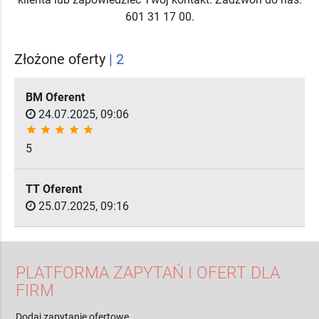
601 31 17 00.
Złożone oferty
| 2
BM Oferent
24.07.2025, 09:06
star
star
star
star
star
5
TT Oferent
25.07.2025, 09:16
PLATFORMA ZAPYTAŃ I OFERT DLA
FIRM
Dodaj zapytanie ofertowe