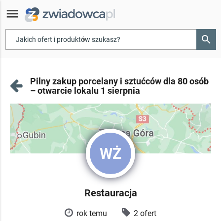
menu
search
▾
Pilny zakup porcelany i sztućców dla 80 osób
– otwarcie lokalu 1 sierpnia
WŻ
Restauracja
rok temu
2 ofert