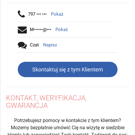
797 ••• •••
Pokaż
M••••••@•••
Pokaż
Czat
Napisz
Skontaktuj się z tym Klientem
KONTAKT, WERYFIKACJA,
GWARANCJA
Potrzebujesz pomocy w kontakcie z tym klientem?
Możemy bezpłatnie umówić Cię na wizytę w siedzibie
klienta lub zapowiedzieć Twój kontakt. Zadzwoń do nas: