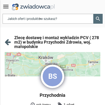
menu
search
▾
Zlecę dostawę i montaż wykładzin PCV ( 278
m2) w budynku Przychodni Zdrowia, woj.
małopolskie
BS
Przychodnia
rok temu
1 ofert