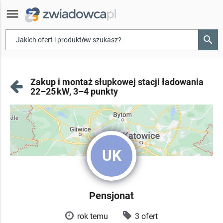
menu
search
▾
Zakup i montaż słupkowej stacji ładowania
22–25 kW, 3–4 punkty
UK
Pensjonat
rok temu
3 ofert