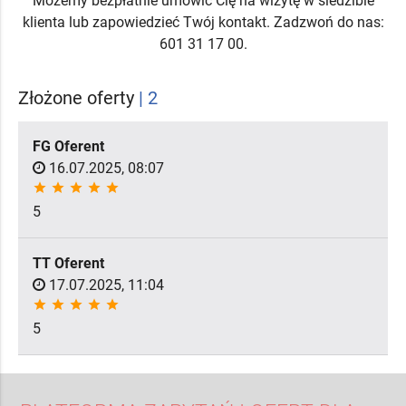
Możemy bezpłatnie umówić Cię na wizytę w siedzibie
klienta lub zapowiedzieć Twój kontakt. Zadzwoń do nas:
601 31 17 00.
Złożone oferty
| 2
FG Oferent
16.07.2025, 08:07
star
star
star
star
star
5
TT Oferent
17.07.2025, 11:04
star
star
star
star
star
5