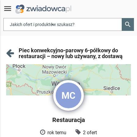
menu
search
▾
Piec konwekcyjno-parowy 6-półkowy do
restauracji – nowy lub używany, z dostawą
MC
Restauracja
rok temu
2 ofert