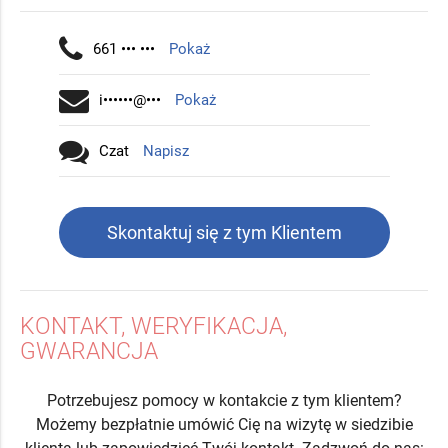
661 ••• •••
Pokaż
i••••••@•••
Pokaż
Czat
Napisz
Skontaktuj się z tym Klientem
KONTAKT, WERYFIKACJA,
GWARANCJA
Potrzebujesz pomocy w kontakcie z tym klientem?
Możemy bezpłatnie umówić Cię na wizytę w siedzibie