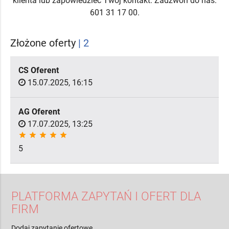
klienta lub zapowiedzieć Twój kontakt. Zadzwoń do nas:
601 31 17 00.
Złożone oferty
| 2
CS Oferent
15.07.2025, 16:15
AG Oferent
17.07.2025, 13:25
star
star
star
star
star
5
PLATFORMA ZAPYTAŃ I OFERT DLA
FIRM
Dodaj zapytanie ofertowe