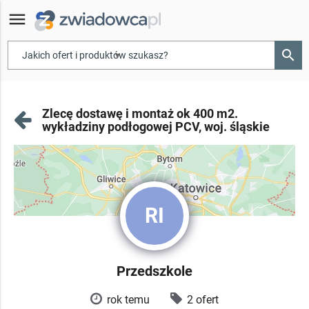
menu
search
▾
Zlecę dostawę i montaż ok 400 m2.
wykładziny podłogowej PCV, woj. śląskie
RI
Przedszkole
rok temu
2 ofert