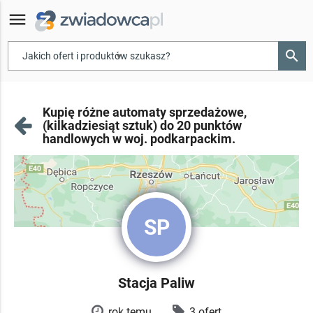
menu
search
▾
Kupię różne automaty sprzedażowe,
(kilkadziesiąt sztuk) do 20 punktów
handlowych w woj. podkarpackim.
SP
Stacja Paliw
rok temu
3 ofert