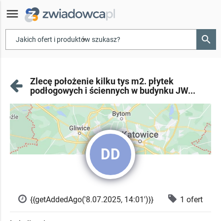
menu
search
▾
Zlecę położenie kilku tys m2. płytek
podłogowych i ściennych w budynku JW...
DD
{{getAddedAgo('8.07.2025, 14:01')}}
1 ofert