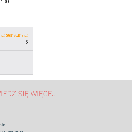
7 00.
star
star
star
star
5
IEDZ SIĘ WIĘCEJ
min
a prywatności