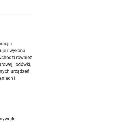
acji i
uje i wykona
wchodzi również
rowej, lodówki,
dnych urządzeń.
aniach i
Zmywarki