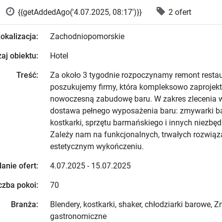
{{getAddedAgo('4.07.2025, 08:17')}}
2 ofert
okalizacja:
Zachodniopomorskie
aj obiektu:
Hotel
Treść:
Za około 3 tygodnie rozpoczynamy remont restaur
poszukujemy firmy, która kompleksowo zaprojekt
nowoczesną zabudowę baru. W zakres zlecenia 
dostawa pełnego wyposażenia baru: zmywarki ba
kostkarki, sprzętu barmańskiego i innych niezbę
Zależy nam na funkcjonalnych, trwałych rozwiąz
estetycznym wykończeniu.
anie ofert:
4.07.2025 - 15.07.2025
czba pokoi:
70
Branża:
Blendery, kostkarki, shaker, chłodziarki barowe, 
gastronomiczne