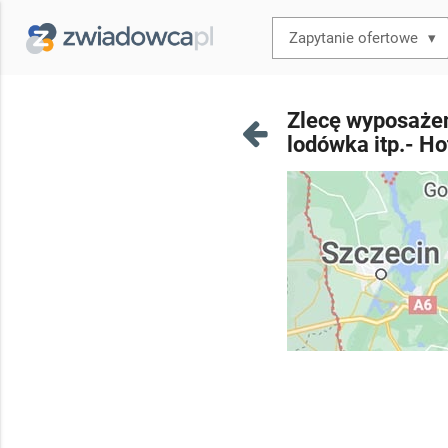
▾
Zlecę wyposażen
lodówka itp.- H