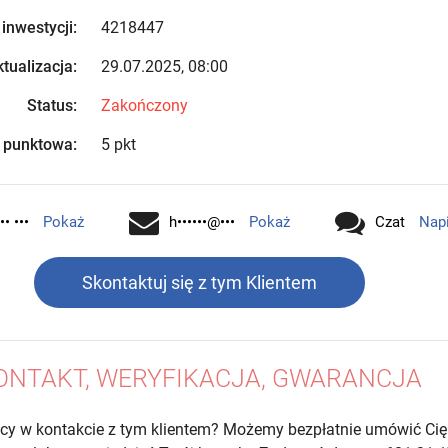
 inwestycji:
4218447
tualizacja:
29.07.2025, 08:00
Status:
Zakończony
 punktowa:
5 pkt
•• •••
Pokaż
h••••••@•••
Pokaż
Czat
Nap
Skontaktuj się z tym Klientem
ONTAKT, WERYFIKACJA, GWARANCJA
cy w kontakcie z tym klientem? Możemy bezpłatnie umówić Cię