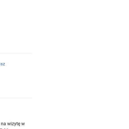
isz
 na wizytę w