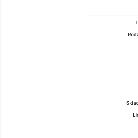
L
Rodz
Skład
Li