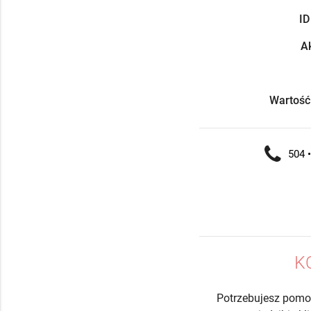
ID
Ak
Wartość
504 •
K
Potrzebujesz pomo