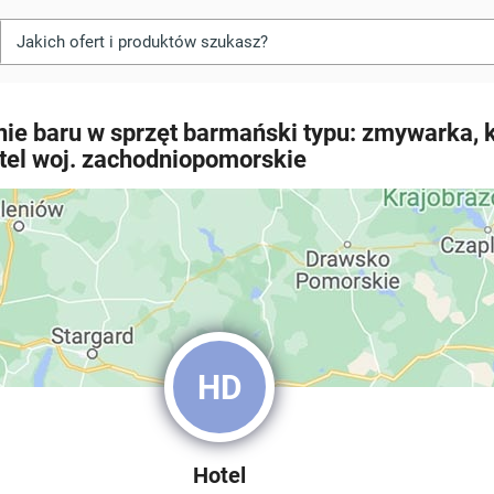
ie baru w sprzęt barmański typu: zmywarka, 
otel woj. zachodniopomorskie
HD
Hotel