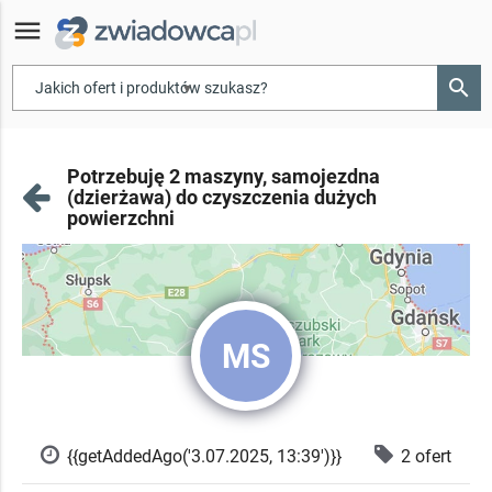
menu
search
▾
Potrzebuję 2 maszyny, samojezdna
(dzierżawa) do czyszczenia dużych
powierzchni
MS
{{getAddedAgo('3.07.2025, 13:39')}}
2 ofert