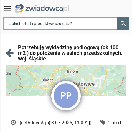
menu
search
▾
Potrzebuję wykladzinę podłogową (ok 100
m2 ) do położenia w salach przedszkolnych.
woj. śląskie.
PP
{{getAddedAgo('3.07.2025, 11:09')}}
1 ofert