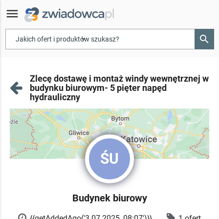
menu
search
▾
Zlecę dostawę i montaż windy wewnętrznej w
budynku biurowym- 5 pięter napęd
hydrauliczny
ŚU
Budynek biurowy
{{getAddedAgo('3.07.2025, 08:07')}}
1 ofert