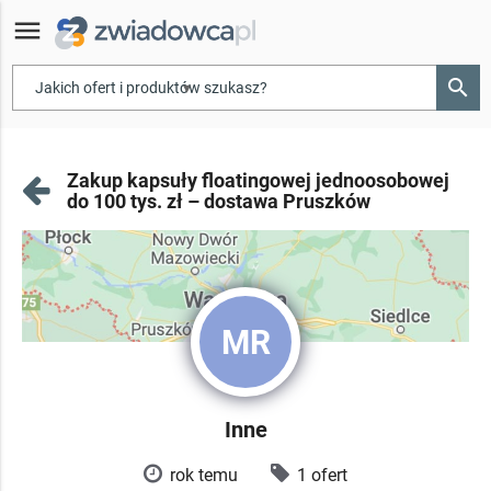
menu
search
▾
Zakup kapsuły floatingowej jednoosobowej
do 100 tys. zł – dostawa Pruszków
MR
Inne
rok temu
1 ofert