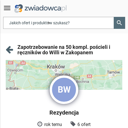
menu
search
▾
Zapotrzebowanie na 50 kompl. pościeli i
ręczników do Willi w Zakopanem
BW
Rezydencja
rok temu
6 ofert