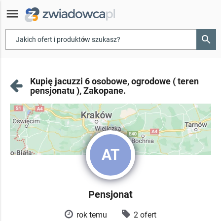
menu
search
▾
Kupię jacuzzi 6 osobowe, ogrodowe ( teren
pensjonatu ), Zakopane.
AT
Pensjonat
rok temu
2 ofert