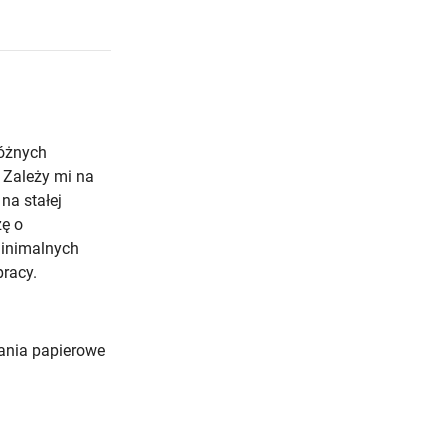
różnych
. Zależy mi na
na stałej
zę o
minimalnych
racy.
nia papierowe