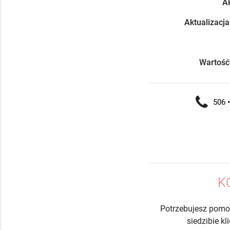
Ak
Aktualizacja
Wartość
506 •
K
Potrzebujesz pomo
siedzibie k