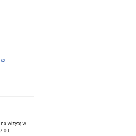
isz
 na wizytę w
7 00.