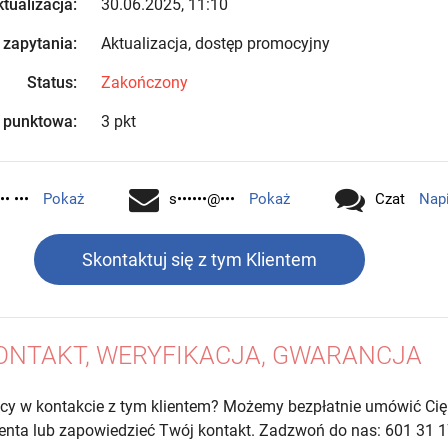
tualizacja:
30.06.2025, 11:10
 zapytania:
Aktualizacja, dostęp promocyjny
Status:
Zakończony
 punktowa:
3 pkt
•• •••
Pokaż
s••••••@•••
Pokaż
Czat
Nap
Skontaktuj się z tym Klientem
ONTAKT, WERYFIKACJA, GWARANCJA
cy w kontakcie z tym klientem? Możemy bezpłatnie umówić Cię
lienta lub zapowiedzieć Twój kontakt. Zadzwoń do nas: 601 31 1