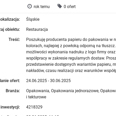
rok temu
0 ofert
okalizacja:
Śląskie
aj obiektu:
Restauracja
Treść:
Poszukuję producenta papieru do pakowania w 
kolorach, najlepiej z powłoką odporną na tłuszcz
możliwości wykonania nadruku z logo firmy oraz 
współpracy w zakresie regularnych dostaw. Pros
przedstawienie dostępnych wariantów papieru, 
nakładów, czasu realizacji oraz warunków współp
anie ofert:
24.06.2025 - 30.06.2025
Branża:
Opakowania, Opakowania jednorazowe, Opakowa
i tekturowe
 inwestycji:
4218329