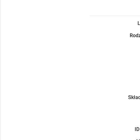
L
Rodz
Skład
ID