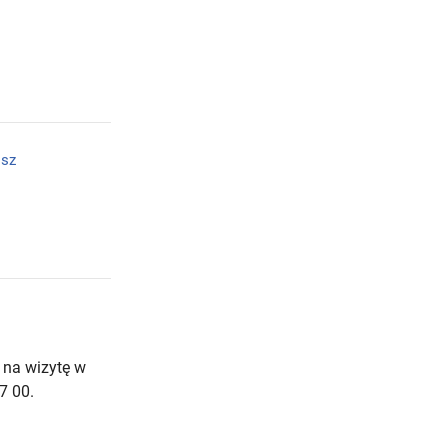
isz
 na wizytę w
7 00.