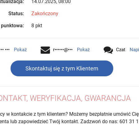
tualizacja:
14.07.2025, 08:00
Status:
Zakończony
 punktowa:
8 pkt
•• •••
Pokaż
r••••••@•••
Pokaż
Czat
Nap
Skontaktuj się z tym Klientem
ONTAKT, WERYFIKACJA, GWARANCJA
cy w kontakcie z tym klientem? Możemy bezpłatnie umówić Cię
lienta lub zapowiedzieć Twój kontakt. Zadzwoń do nas: 601 31 1