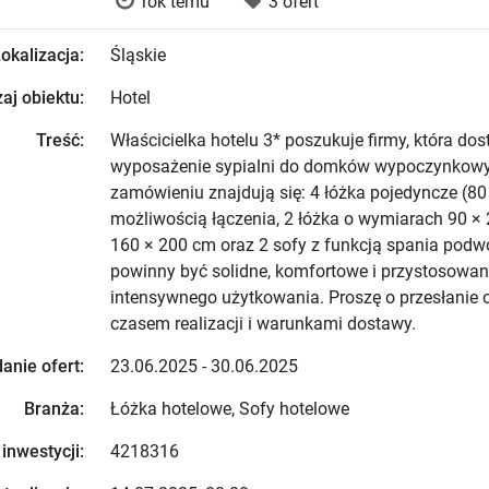
rok temu
3 ofert
okalizacja:
Śląskie
aj obiektu:
Hotel
Treść:
Właścicielka hotelu 3* poszukuje firmy, która dos
wyposażenie sypialni do domków wypoczynkow
zamówieniu znajdują się: 4 łóżka pojedyncze (80
możliwością łączenia, 2 łóżka o wymiarach 90 × 
160 × 200 cm oraz 2 sofy z funkcją spania podw
powinny być solidne, komfortowe i przystosowan
intensywnego użytkowania. Proszę o przesłanie o
czasem realizacji i warunkami dostawy.
anie ofert:
23.06.2025 - 30.06.2025
Branża:
Łóżka hotelowe, Sofy hotelowe
 inwestycji:
4218316