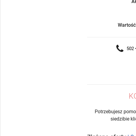
Ak
Wartość
502 •
K
Potrzebujesz pomo
siedzibie k