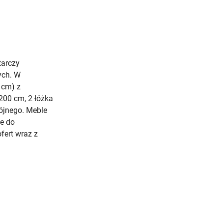
tarczy
ych. W
 cm) z
200 cm, 2 łóżka
ójnego. Meble
e do
fert wraz z