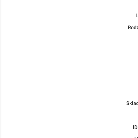
L
Rodz
Skład
ID