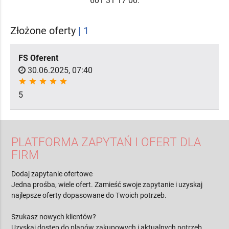
601 31 17 00.
Złożone oferty
| 1
FS Oferent
30.06.2025, 07:40
star
star
star
star
star
5
PLATFORMA ZAPYTAŃ I OFERT DLA
FIRM
Dodaj zapytanie ofertowe
Jedna prośba, wiele ofert. Zamieść swoje zapytanie i uzyskaj
najlepsze oferty dopasowane do Twoich potrzeb.
Szukasz nowych klientów?
Uzyskaj dostęp do planów zakupowych i aktualnych potrzeb.