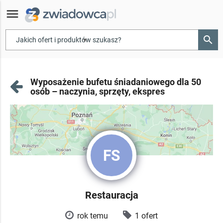
menu
search
▾
Wyposażenie bufetu śniadaniowego dla 50
osób – naczynia, sprzęty, ekspres
FS
Restauracja
rok temu
1 ofert