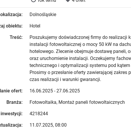
rok temu
4 ofert
okalizacja:
Dolnośląskie
aj obiektu:
Hotel
Treść:
Poszukujemy doświadczonej firmy do realizacji 
instalacji fotowoltaicznej o mocy 50 kW na dac
hotelowego. Zlecenie obejmuje dostawę paneli, o
oraz uruchomienie instalacji. Oczekujemy fach
technicznego i optymalizacji systemu pod kątem
Prosimy o przesłanie oferty zawierającej zakres
czas realizacji i warunki gwarancji.
anie ofert:
16.06.2025 - 27.06.2025
Branża:
Fotowoltaika, Montaż paneli fotowoltaicznych
 inwestycji:
4218244
tualizacja:
11.07.2025, 08:00