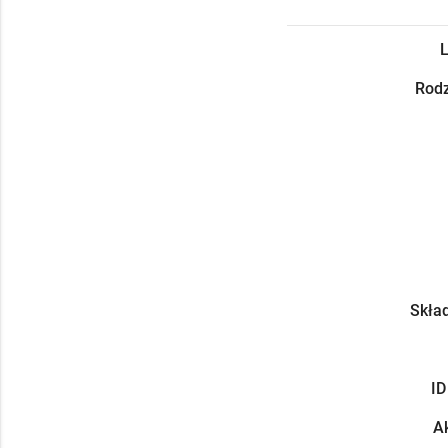
L
Rodz
Skład
ID
Ak