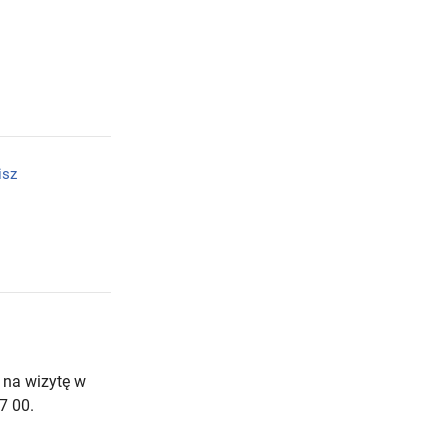
isz
 na wizytę w
7 00.