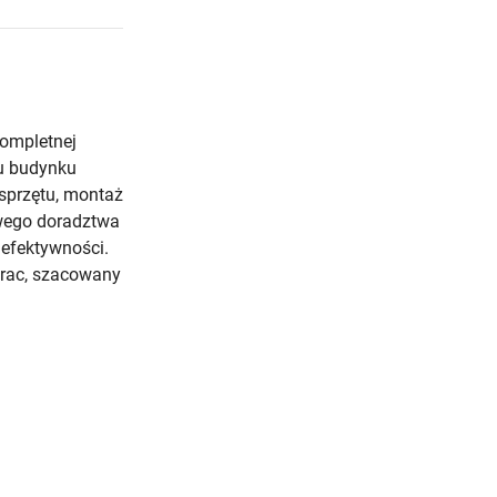
kompletnej
hu budynku
sprzętu, montaż
owego doradztwa
 efektywności.
 prac, szacowany