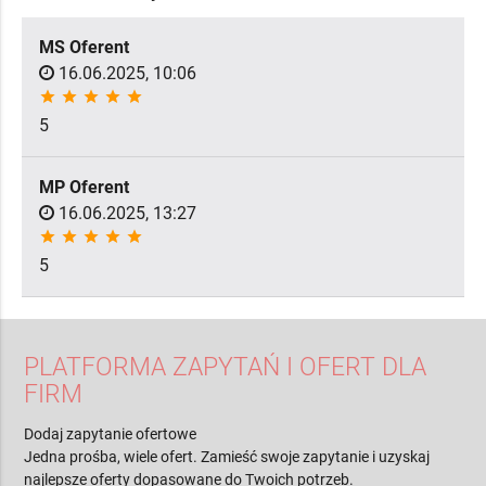
MS Oferent
16.06.2025, 10:06
star
star
star
star
star
5
MP Oferent
16.06.2025, 13:27
star
star
star
star
star
5
PLATFORMA ZAPYTAŃ I OFERT DLA
FIRM
Dodaj zapytanie ofertowe
Jedna prośba, wiele ofert. Zamieść swoje zapytanie i uzyskaj
najlepsze oferty dopasowane do Twoich potrzeb.