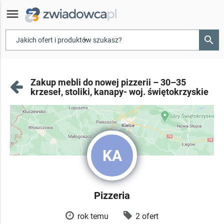
menu
search
▾
Zakup mebli do nowej pizzerii – 30–35
krzeseł, stoliki, kanapy- woj. świętokrzyskie
KA
Pizzeria
rok temu
2 ofert