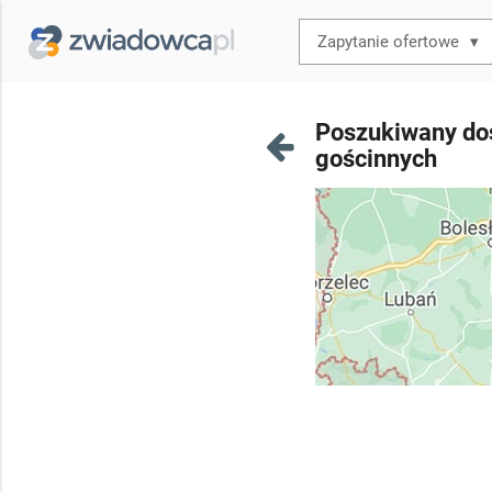
▾
Poszukiwany dos
gościnnych