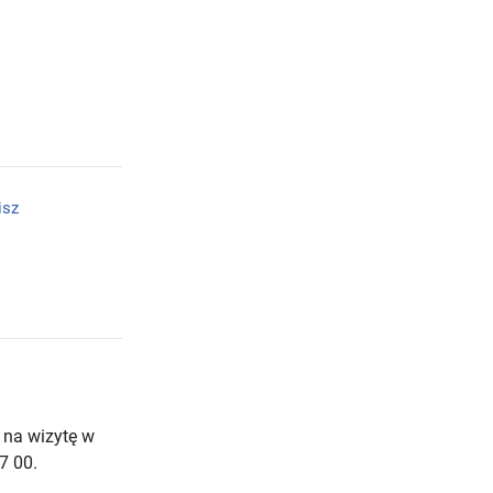
isz
 na wizytę w
7 00.