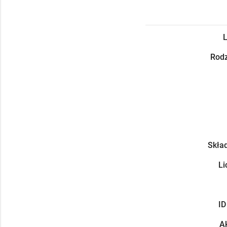
L
Rodz
Skład
Li
ID
Ak