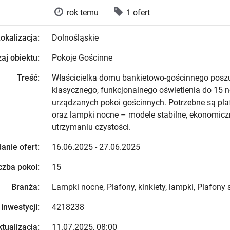
rok temu
1 ofert
okalizacja:
Dolnośląskie
aj obiektu:
Pokoje Gościnne
Treść:
Właścicielka domu bankietowo-gościnnego posz
klasycznego, funkcjonalnego oświetlenia do 15 
urządzanych pokoi gościnnych. Potrzebne są pla
oraz lampki nocne – modele stabilne, ekonomiczn
utrzymaniu czystości.
anie ofert:
16.06.2025 - 27.06.2025
czba pokoi:
15
Branża:
Lampki nocne, Plafony, kinkiety, lampki, Plafony 
 inwestycji:
4218238
tualizacja:
11.07.2025, 08:00