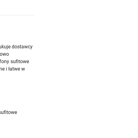
ukuje dostawcy
nowo
fony sufitowe
e i łatwe w
sufitowe