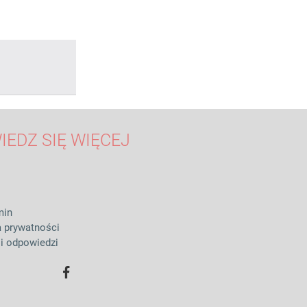
IEDZ SIĘ WIĘCEJ
min
a prywatności
 i odpowiedzi