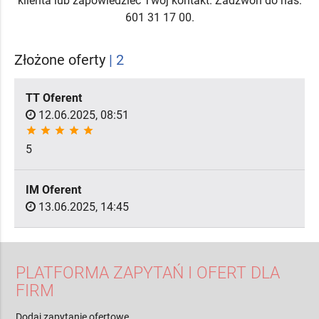
klienta lub zapowiedzieć Twój kontakt. Zadzwoń do nas:
601 31 17 00.
Złożone oferty
| 2
TT Oferent
12.06.2025, 08:51
star
star
star
star
star
5
IM Oferent
13.06.2025, 14:45
PLATFORMA ZAPYTAŃ I OFERT DLA
FIRM
Dodaj zapytanie ofertowe