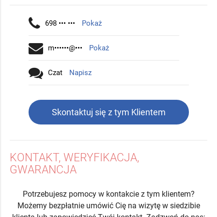
698 ••• •••
Pokaż
m••••••@•••
Pokaż
Czat
Napisz
Skontaktuj się z tym Klientem
KONTAKT, WERYFIKACJA,
GWARANCJA
Potrzebujesz pomocy w kontakcie z tym klientem?
Możemy bezpłatnie umówić Cię na wizytę w siedzibie