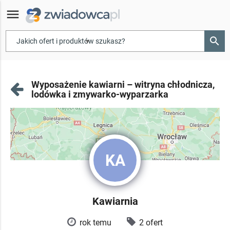
menu
search
▾
Wyposażenie kawiarni – witryna chłodnicza,
lodówka i zmywarko-wyparzarka
KA
Kawiarnia
rok temu
2 ofert