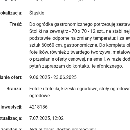
okalizacja:
Śląskie
Treść:
Do ogródka gastronomicznego potrzebuję zestaw
Stoliki na zewnątrz - 70 x 70 - 12 szt., na stabiln
podstawie, odporne na zmiany temperatur, i zalewa
sztuk 60x60 cm, gastronomiczne. Do kompletu ok
fotelików, również z twardego tworzywa, metalow
o przesłanie oferty cenowej, na email, w razie d
pytań zapraszam do kontaktu telefonicznego.
anie ofert:
9.06.2025 - 23.06.2025
Branża:
Fotele i foteliki, krzesła ogrodowe, stoły ogrodowe
ogrodowe
 inwestycji:
4218186
tualizacja:
7.07.2025, 12:02
 zapytania:
Aktualizacja, dostęp promocyjny