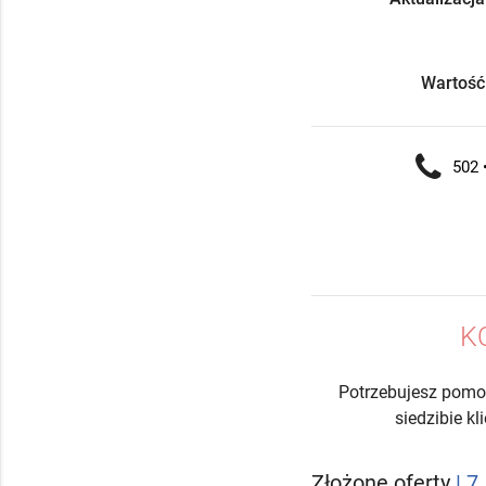
Wartość
502 •
K
Potrzebujesz pomo
siedzibie k
Złożone oferty
| 7