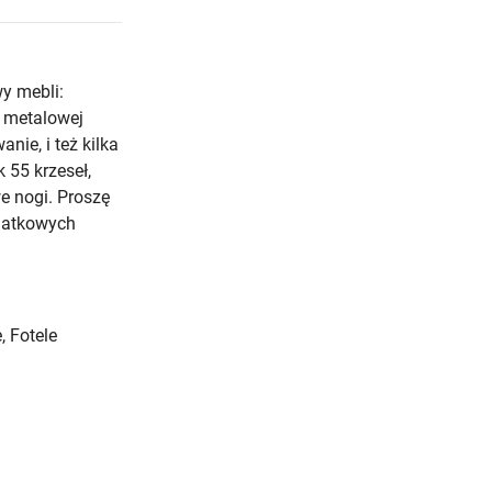
y mebli:
ej metalowej
nie, i też kilka
 55 krzeseł,
e nogi. Proszę
odatkowych
, Fotele