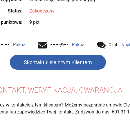
Status:
Zakończony
 punktowa:
9 pkt
•• •••
Pokaż
r••••••@•••
Pokaż
Czat
Nap
Skontaktuj się z tym Klientem
ONTAKT, WERYFIKACJA, GWARANCJA
cy w kontakcie z tym klientem? Możemy bezpłatnie umówić Cię
lienta lub zapowiedzieć Twój kontakt. Zadzwoń do nas: 601 31 1