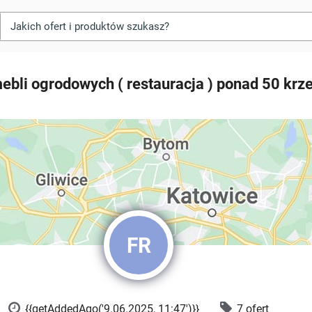
ebli ogrodowych ( restauracja ) ponad 50 krze
FR
{{getAddedAgo('9.06.2025, 11:47')}}
7 ofert