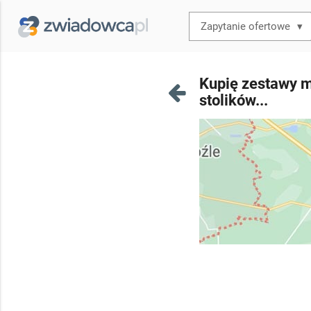
▾
Kupię zestawy m
stolików...