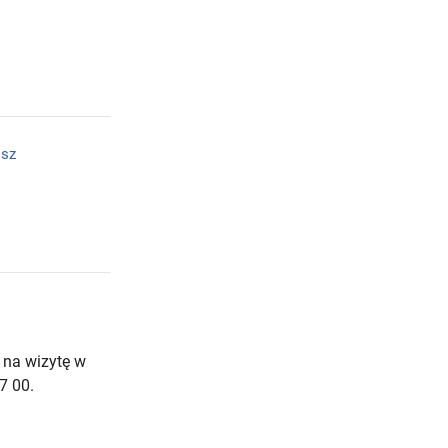
isz
 na wizytę w
7 00.