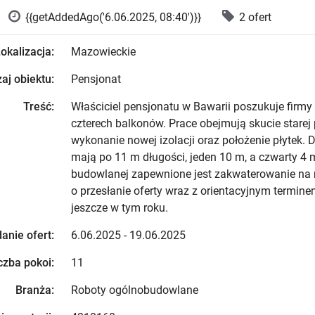
{{getAddedAgo('6.06.2025, 08:40')}}
2 ofert
okalizacja:
Mazowieckie
aj obiektu:
Pensjonat
Treść:
Właściciel pensjonatu w Bawarii poszukuje firmy
czterech balkonów. Prace obejmują skucie starej 
wykonanie nowej izolacji oraz położenie płytek.
mają po 11 m długości, jeden 10 m, a czwarty 4 m
budowlanej zapewnione jest zakwaterowanie na 
o przesłanie oferty wraz z orientacyjnym terminem
jeszcze w tym roku.
anie ofert:
6.06.2025 - 19.06.2025
czba pokoi:
11
Branża:
Roboty ogólnobudowlane