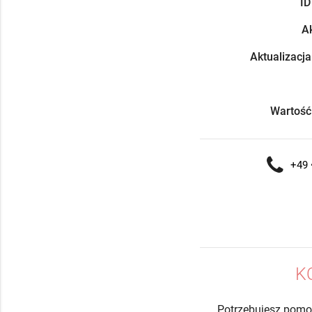
ID
Ak
Aktualizacja
Wartość
+49 •
K
Potrzebujesz pomo