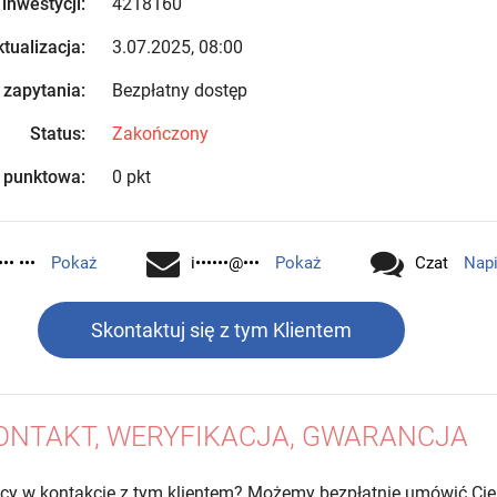
 inwestycji:
4218160
tualizacja:
3.07.2025, 08:00
 zapytania:
Bezpłatny dostęp
Status:
Zakończony
 punktowa:
0 pkt
•• •••
Pokaż
i••••••@•••
Pokaż
Czat
Nap
Skontaktuj się z tym Klientem
ONTAKT, WERYFIKACJA, GWARANCJA
cy w kontakcie z tym klientem? Możemy bezpłatnie umówić Cię