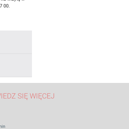
7 00.
IEDZ SIĘ WIĘCEJ
min