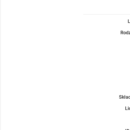
L
Rodz
Skład
Li