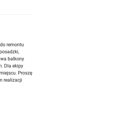
 do remontu
posadzki,
 Dwa balkony
. Dla ekipy
miejscu. Proszę
 realizacji