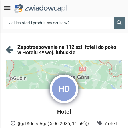
menu
search
▾
Zapotrzebowanie na 112 szt. foteli do pokoi
w Hotelu 4* woj. lubuskie
HD
Hotel
{{getAddedAgo('5.06.2025, 11:58')}}
7 ofert