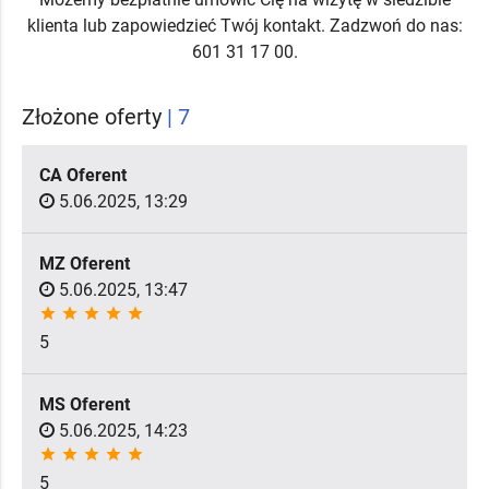
klienta lub zapowiedzieć Twój kontakt. Zadzwoń do nas:
601 31 17 00.
Złożone oferty
| 7
CA Oferent
5.06.2025, 13:29
MZ Oferent
5.06.2025, 13:47
star
star
star
star
star
5
MS Oferent
5.06.2025, 14:23
star
star
star
star
star
5