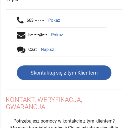
663 ••• •••
Pokaż
b••••••@•••
Pokaż
Czat
Napisz
Skontaktuj się z tym Klientem
KONTAKT, WERYFIKACJA,
GWARANCJA
Potrzebujesz pomocy w kontakcie z tym klientem?
Możemy bezpłatnie umówić Cię na wizytę w siedzibie