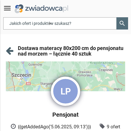
menu
search
▾
Dostawa materacy 80x200 cm do pensjonatu
nad morzem – łącznie 40 sztuk
LP
Pensjonat
{{getAddedAgo('5.06.2025, 09:13')}}
9 ofert