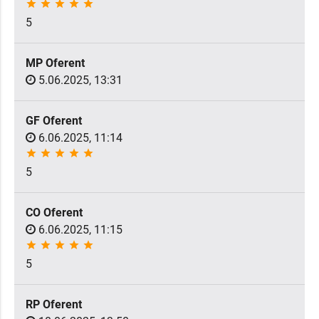
star
star
star
star
star
5
MP Oferent
5.06.2025, 13:31
GF Oferent
6.06.2025, 11:14
star
star
star
star
star
5
CO Oferent
6.06.2025, 11:15
star
star
star
star
star
5
RP Oferent