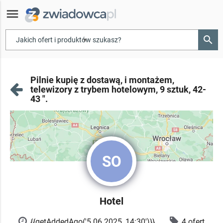
menu
search
▾
Pilnie kupię z dostawą, i montażem,
telewizory z trybem hotelowym, 9 sztuk, 42-
43 ".
SO
Hotel
{{getAddedAgo('5.06.2025, 14:30')}}
4 ofert