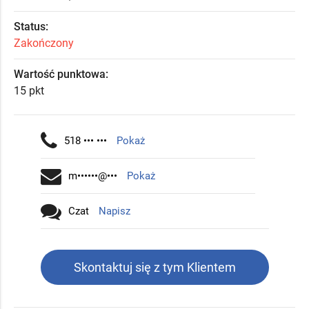
Status:
Zakończony
Wartość punktowa:
15 pkt
518 ••• •••
Pokaż
m••••••@•••
Pokaż
Czat
Napisz
Skontaktuj się z tym Klientem