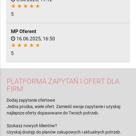
star
star
star
star
star
5
MP Oferent
16.06.2025, 16:50
star
star
star
star
star
5
PLATFORMA ZAPYTAŃ I OFERT DLA
FIRM
Dodaj zapytanie ofertowe
Jedna prośba, wiele ofert. Zamieść swoje zapytanie i uzyskaj
najlepsze oferty dopasowane do Twoich potrzeb.
Szukasz nowych klientów?
Uzyskaj dostęp do planów zakupowych i aktualnych potrzeb.