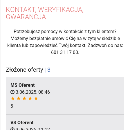
KONTAKT, WERYFIKACJA,
GWARANCJA
Potrzebujesz pomocy w kontakcie z tym klientem?
Możemy bezpłatnie umówić Cię na wizytę w siedzibie
klienta lub zapowiedzieć Twój kontakt. Zadzwoń do nas:
601 31 17 00.
Złożone oferty
| 3
MS Oferent
3.06.2025, 08:46
star
star
star
star
star
5
VS Oferent
3.06.2025, 11:12