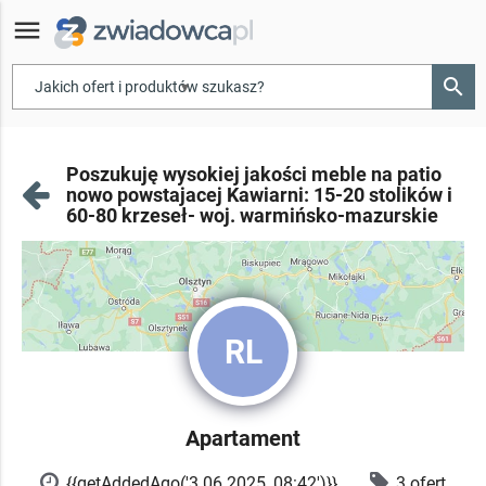
menu
search
▾
Poszukuję wysokiej jakości meble na patio
nowo powstajacej Kawiarni: 15-20 stolików i
60-80 krzeseł- woj. warmińsko-mazurskie
RL
Apartament
{{getAddedAgo('3.06.2025, 08:42')}}
3 ofert